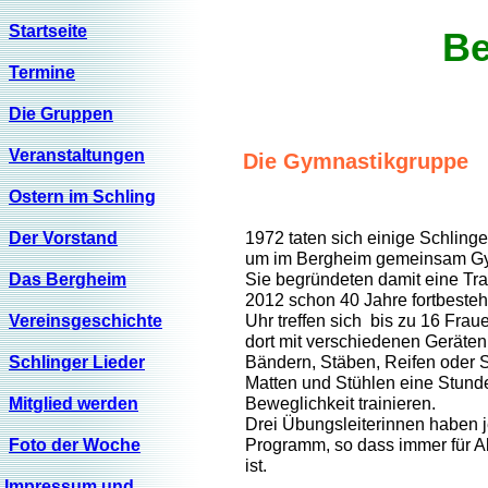
Startseite
Be
Termine
Die Gruppen
Veranstaltungen
Die Gymnastikgruppe
Ostern im Schling
Der Vorstand
1972 taten sich einige Schlin
um im Bergheim gemeinsam Gym
Das Bergheim
Sie begründeten damit eine Trad
2012 schon 40 Jahre fortbeste
Vereinsgeschichte
Uhr treffen sich bis zu 16 Frau
dort mit verschiedenen Geräten 
Schlinger Lieder
Bändern, Stäben, Reifen oder S
Matten und Stühlen eine Stunde
Mitglied werden
Beweglichkeit trainieren.
Drei Übungsleiterinnen haben j
Foto der Woche
Programm, so dass immer für 
ist.
Impressum und