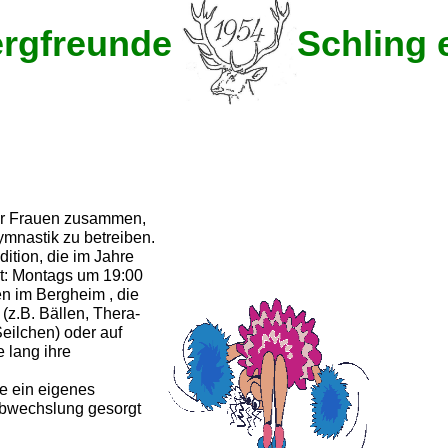
rgfreunde
Schling e
ger Frauen zusammen,
nastik zu betreiben.
ition, die im Jahre
ht: Montags um 19:00
en im Bergheim , die
(z.B. Bällen, Thera-
eilchen) oder auf
 lang ihre
e ein eigenes
Abwechslung gesorgt